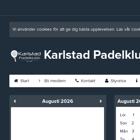
Vi använder cookies för att ge dig bästa upplevelsen. Läs vår coo
Karlstad Padelkl
Start
Bli medlem
Kontakt
Styrelse
Augusti 2026
Augusti 
Lör
1
Sön
2
Mån
3
Tis
4