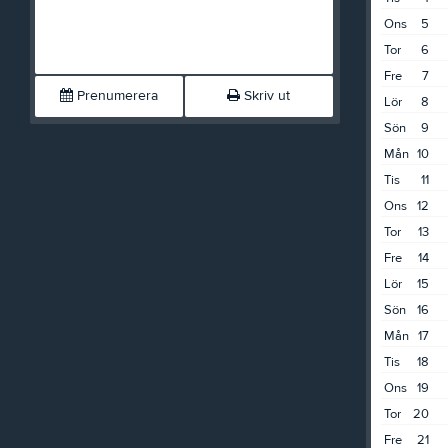
Ons
5
Tor
6
Fre
7
Prenumerera
Skriv ut
Lör
8
Sön
9
Mån
10
Tis
11
Ons
12
Tor
13
Fre
14
Lör
15
Sön
16
Mån
17
Tis
18
Ons
19
Tor
20
Fre
21