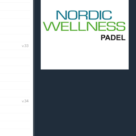
v.33
v.34