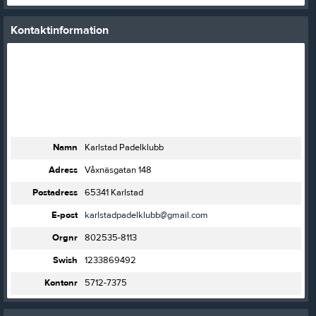
Kontaktinformation
Namn
Karlstad Padelklubb
Adress
Våxnäsgatan 148
Postadress
65341 Karlstad
E-post
karlstadpadelklubb@gmail.com
Orgnr
802535-8113
Swish
1233869492
Kontonr
5712-7375