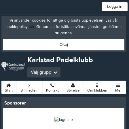
Logga in
Vi använder cookies för att ge dig bästa upplevelsen. Läs vår
cookiepolicy
här
. Genom att fortsätta använda tjänsten godkänner
du denna.
Okej
Karlstad Padelklubb
Välj grupp
Start
Bli medlem
Kontakt
Styrelse
Om klubben
Mer
Sponsorer