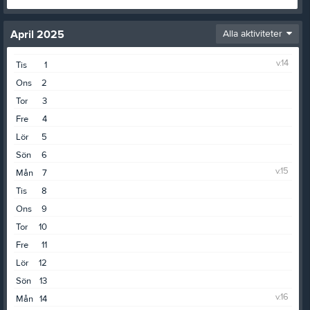
April 2025
Alla aktiviteter
v.14
Tis
1
Ons
2
Tor
3
Fre
4
Lör
5
Sön
6
v.15
Mån
7
Tis
8
Ons
9
Tor
10
Fre
11
Lör
12
Sön
13
v.16
Mån
14