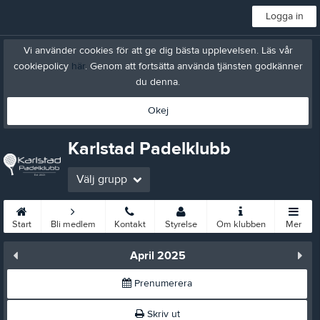
Logga in
Vi använder cookies för att ge dig bästa upplevelsen. Läs vår
cookiepolicy
här
. Genom att fortsätta använda tjänsten godkänner
du denna.
Okej
Karlstad Padelklubb
Välj grupp
Start
Bli medlem
Kontakt
Styrelse
Om klubben
Mer
April 2025
Prenumerera
Skriv ut