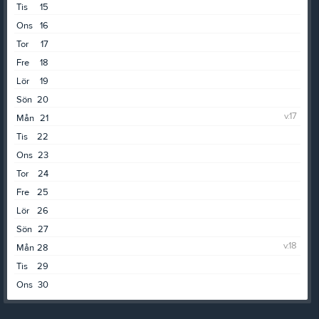
Tis
15
Ons
16
Tor
17
Fre
18
Lör
19
Sön
20
v.17
Mån
21
Tis
22
Ons
23
Tor
24
Fre
25
Lör
26
Sön
27
v.18
Mån
28
Tis
29
Ons
30