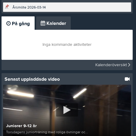
Årsmöte 2026-03-14
Kalender
På gång
Inga kommande aktiviteter
Kalenderöversikt
Senast uppladdade video
Juniorer 9-12 år
Torsdagens juniorträning med roliga övningar oc...