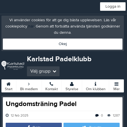
Logga in
Vi använder cookies för att ge dig bästa upplevelsen. Läs vår
cookiepolicy
här
. Genom att fortsätta använda tjänsten godkänner
du denna.
Okej
Karlstad Padelklubb
Välj grupp
Start
Bli medlem
Kontakt
Styrelse
Om klubben
Mer
Ungdomsträning Padel
12 feb 2025
0
1287